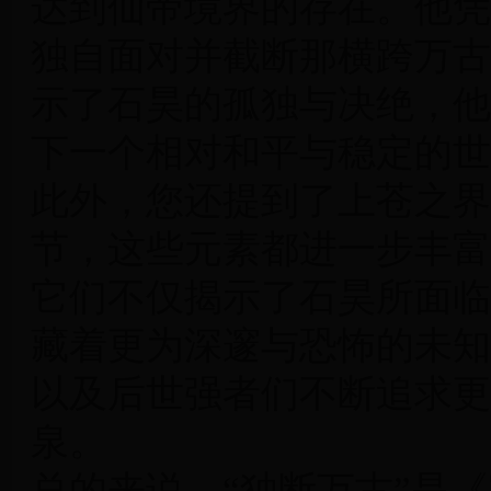
达到仙帝境界的存在。他凭
独自面对并截断那横跨万古
示了石昊的孤独与决绝，他
下一个相对和平与稳定的世
此外，您还提到了上苍之界
节，这些元素都进一步丰富
它们不仅揭示了石昊所面临
藏着更为深邃与恐怖的未知
以及后世强者们不断追求更
泉。
总的来说，“独断万古”是