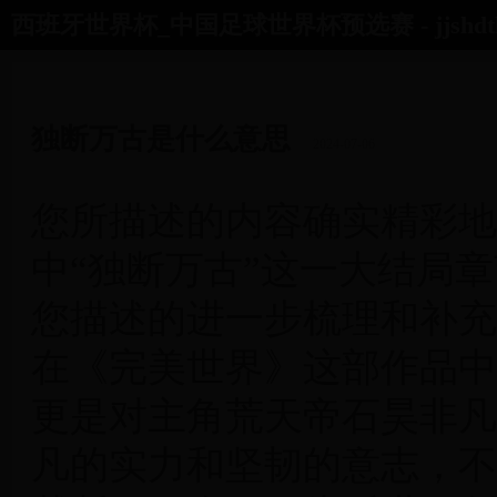
西班牙世界杯_中国足球世界杯预选赛 - jjshdtls
首页
世界杯对阵图
02年世界杯中国
朝鲜足球世界杯
独断万古是什么意思
2024-07-06
您所描述的内容确实精彩地
中“独断万古”这一大结局
您描述的进一步梳理和补充
在《完美世界》这部作品中
更是对主角荒天帝石昊非凡
凡的实力和坚韧的意志，不