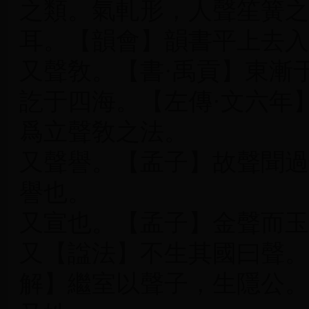
之類。氣軋形，人聲笙簧之
耳。【韻會】韻書平上去入
又聲敎。【書·禹貢】東漸
訖于四海。【左傳·文六年
爲立聲敎之法。
又聲譽。【孟子】故聲聞過
譽也。
又宣也。【孟子】金聲而玉
又【諡法】不生其國曰聲。
解】繼室以聲子，生隱公。