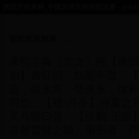
西班牙世界杯_中国足球世界杯预选赛 - jjshdtls
首页
世界杯对阵图
02年世界杯中国
朝鲜足球世界杯
聲的意思解释
2024-07-06
康熙字典〔古文〕殸【唐韻
韻】書征切，𠀤聖平聲。
志，歌永言，聲依永，律和
羽也。【禮·月令】仲夏之
又凡響曰聲。【張載·正蒙
谷響雷聲之類。兩形者，桴