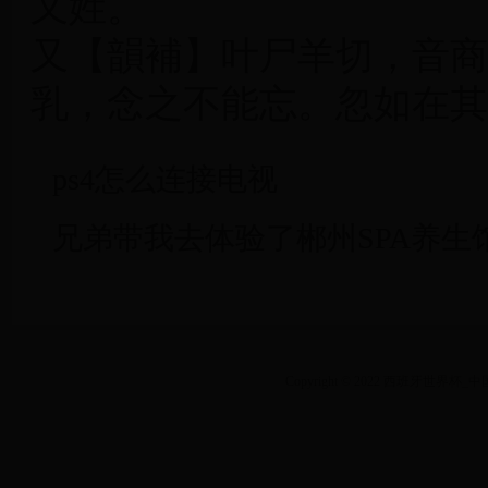
又姓。
又【韻補】叶尸羊切，音商
乳，念之不能忘。忽如在其
ps4怎么连接电视
兄弟带我去体验了郴州SPA养生
Copyright © 2022 西班牙世界杯_中国足球