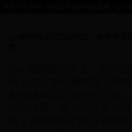
西班牙世界杯_中国足球世界杯预选赛 - jjshdtls
首页
世界杯对阵图
02年世界杯中国
朝鲜足球世界杯
160個問男生問題的問題：激發有意
繫
160 個問題問男生：揭示
表，包含 160 個問題可
趣的破冰問題到深度問題，
內心世界。這些問題旨在幫
解，甚至為你們的互動增添