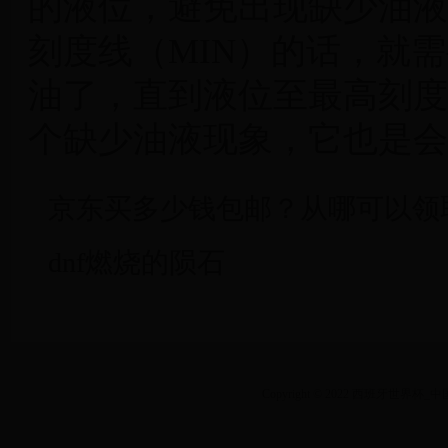
的液位，避免出现缺少油液
刻度线（MIN）的话，就
油了，直到液位至最高刻度
个缺少油液现象，它也是会
京东买多少钱包邮？从哪可以领
dnf燃烧的陨石
Copyright © 2022 西班牙世界杯_中国足球