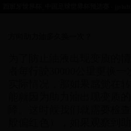
西班牙世界杯_中国足球世界杯预选赛 - jjshdtls
首页
世界杯对阵图
02年世界杯中国
朝鲜足球世界杯
方向助力油多久换一次？
2024-07-06
为了防止油液出现变质的情
者每行驶30000公里更换
实际情况，那如果感觉在转
能就因为助力油出现变质的
降。这时候我们就需要检查
般偏红色），如果观察到助