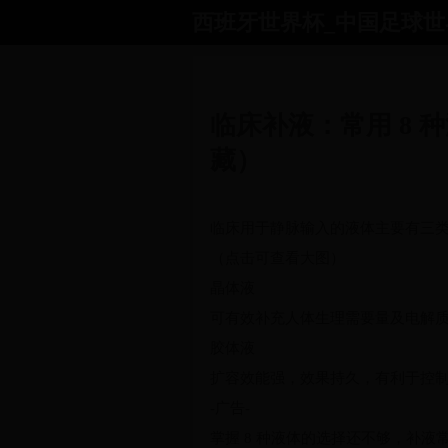
西班牙世界杯_中国足球世界杯预选
首页
世界杯对阵图
02年世
临床补液：常用 8 
藏）
临床用于静脉输入的液体主要有三
（点击可查看大图）
晶体液
可有效补充人体生理需要量及电解
胶体液
扩容效能强，效果持久，有利于控
-广告-
掌握 8 种液体的选择还不够，补液