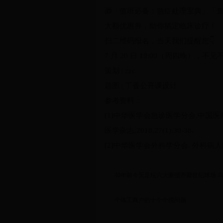
🎁「值班必备：急症处理宝典」「查
大额优惠券，助你搞定临床诊疗！
扫二维码报名，当天我们提醒您👇
7 月 20 日 19:00（周四晚），不
策划 | zzc
题图 | 丁香公开课设计
参考资料：
[1]中华医学会急诊医学分会,中国医
医学杂志,2018,27(1):30-38.
[2]中华医学会外科学分会. 外科病人围手
40年前今天足坛六大豪强齐聚世纪球场 
个体工商户的十个个税问题