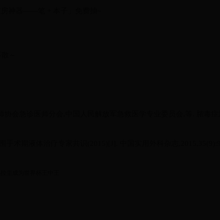
房神器——笔 + 本子」免费抽~
见不散～
师协会急诊医师分会,中国人民解放军急救医学专业委员会,等. 脓毒症液
术期液体治疗专家共识(2015)[J]. 中国实用外科杂志,2015,35(9):
乌拉圭成为世界杯王中王