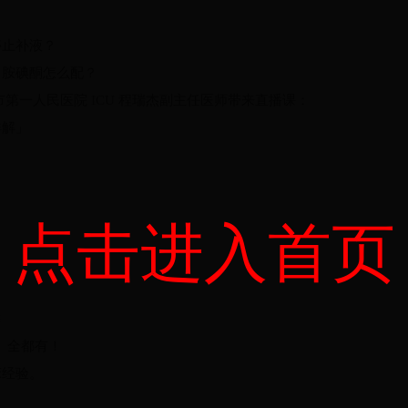
停止补液？
、胺碘酮怎么配？
市第一人民医院 ICU 程瑞杰副主任医师带来直播课：
详解」
点击进入首页
键
避」全都有！
床经验。